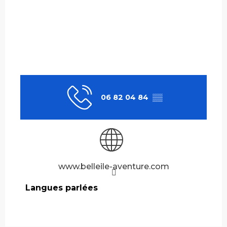
06 82 04 84
▒▒
www.belleile-aventure.com
Langues parlées
Langues parlées