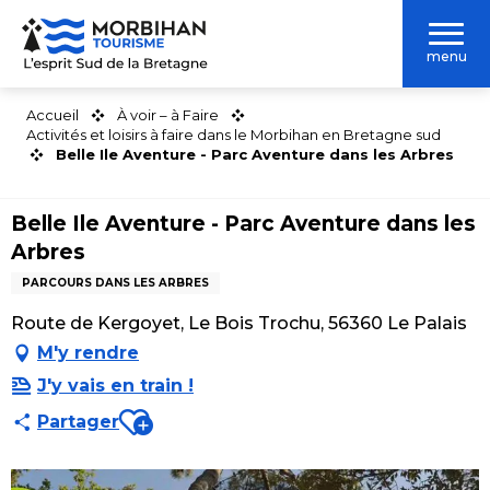
Aller
au
menu
contenu
principal
Accueil
À voir – à Faire
Activités et loisirs à faire dans le Morbihan en Bretagne sud
Belle Ile Aventure - Parc Aventure dans les Arbres
Belle Ile Aventure - Parc Aventure dans les
Arbres
PARCOURS DANS LES ARBRES
Route de Kergoyet, Le Bois Trochu, 56360 Le Palais
M'y rendre
J'y vais en train !
Ajouter aux favoris
Partager