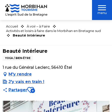
Aller
au
menu
contenu
principal
Accueil
À voir – à Faire
Activités et loisirs à faire dans le Morbihan en Bretagne sud
Beauté Intérieure
Beauté Intérieure
YOGA / BIEN-ÊTRE
1 rue du Général Leclerc, 56410 Étel
M'y rendre
J'y vais en train !
Ajouter aux favoris
Partager