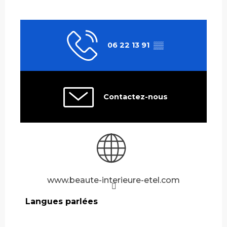
06 22 13 91
▒▒
Contactez-nous
www.beaute-interieure-etel.com
Langues parlées
Langues parlées