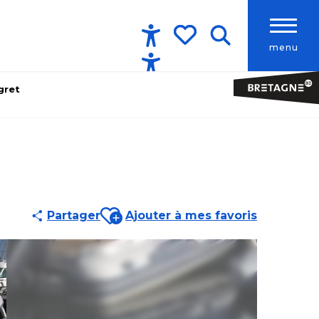
menu
Accessibilité
Recherche
Voir les favoris
gret
Ajouter aux favoris
Partager
Ajouter à mes favoris