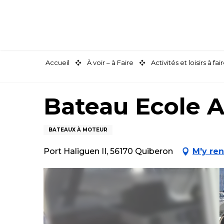
Aller
au
contenu
principal
Accueil
À voir – à Faire
Activités et loisirs à 
Bateau Ecole 
BATEAUX À MOTEUR
Port Haliguen II, 56170 Quiberon
M'y re