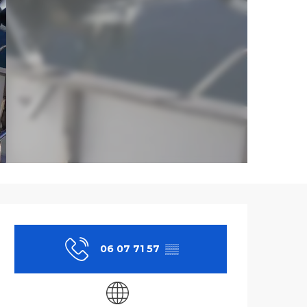
Ouverture et co
06 07 71 57
▒▒