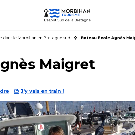
faire dans le Morbihan en Bretagne sud
Bateau Ecole Agnès Mai
Agnès Maigret
ndre
J'y vais en train !