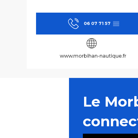
06 07 71 57
▒▒
www.morbihan-nautique.fr
Le Mor
connec