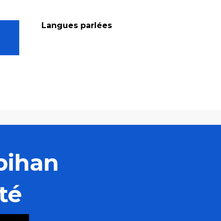
Langues parlées
Langues parlées
bihan
té