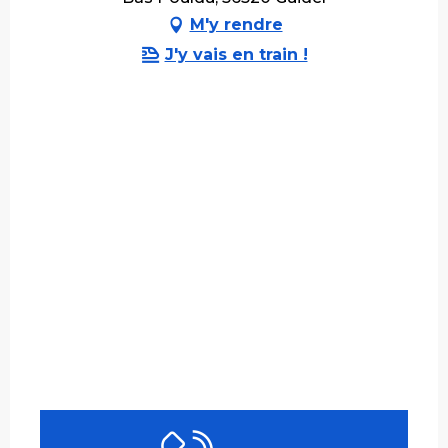
M'y rendre
J'y vais en train !