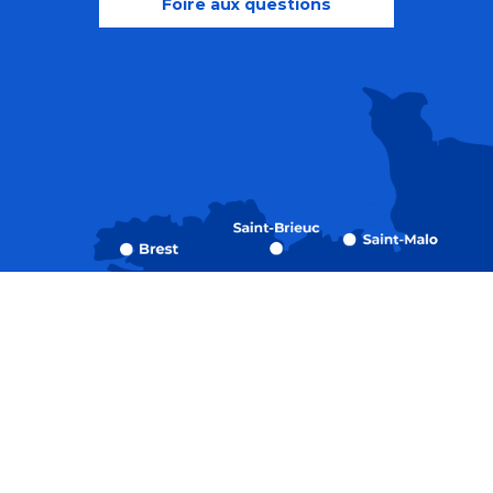
Foire aux questions
Recherche
Accessibili