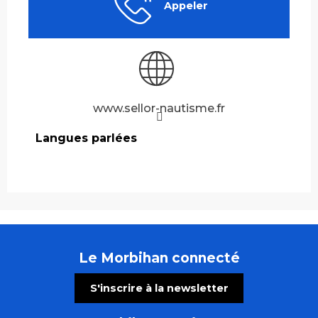
Appeler
www.sellor-nautisme.fr
Langues parlées
Langues parlées
Le Morbihan connecté
S'inscrire à la newsletter