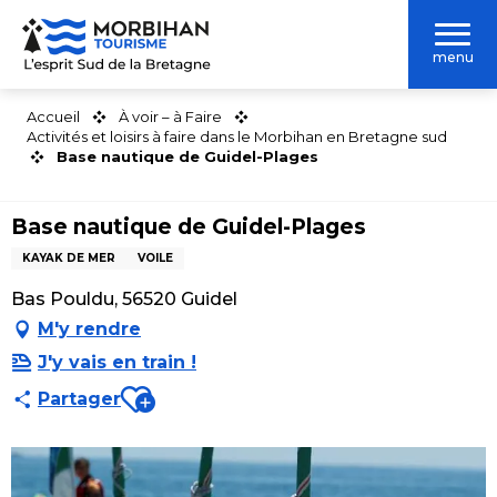
Aller
au
menu
contenu
principal
Accueil
À voir – à Faire
Activités et loisirs à faire dans le Morbihan en Bretagne sud
Base nautique de Guidel-Plages
Base nautique de Guidel-Plages
KAYAK DE MER
VOILE
Bas Pouldu, 56520 Guidel
M'y rendre
J'y vais en train !
Ajouter aux favoris
Partager