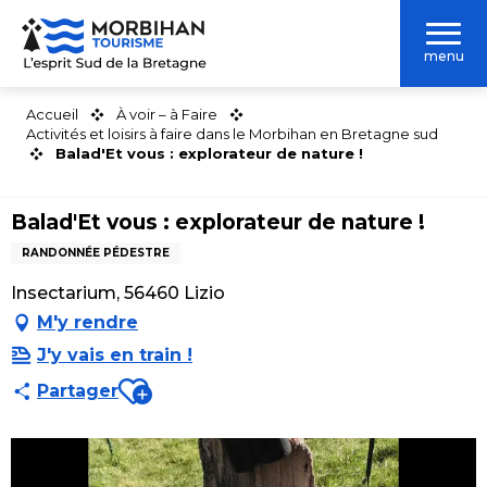
Aller
au
menu
contenu
principal
Accueil
À voir – à Faire
Activités et loisirs à faire dans le Morbihan en Bretagne sud
Balad'Et vous : explorateur de nature !
Balad'Et vous : explorateur de nature !
RANDONNÉE PÉDESTRE
Insectarium, 56460 Lizio
M'y rendre
J'y vais en train !
Ajouter aux favoris
Partager