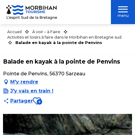
Aller
au
menu
contenu
principal
Accueil
À voir – à Faire
Activités et loisirs à faire dans le Morbihan en Bretagne sud
Balade en kayak à la pointe de Penvins
Balade en kayak à la pointe de Penvins
Pointe de Penvins, 56370 Sarzeau
M'y rendre
J'y vais en train !
Ajouter aux favoris
Partager