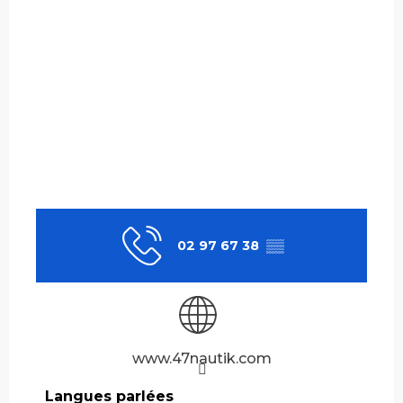
02 97 67 38
▒▒
www.47nautik.com
Langues parlées
Langues parlées