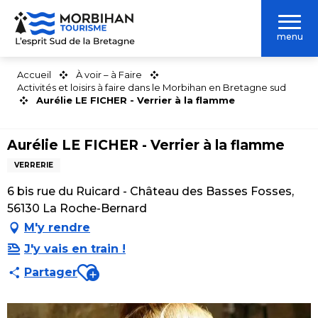
Aller
au
menu
contenu
principal
Accueil
À voir – à Faire
Activités et loisirs à faire dans le Morbihan en Bretagne sud
Aurélie LE FICHER - Verrier à la flamme
Aurélie LE FICHER - Verrier à la flamme
VERRERIE
6 bis rue du Ruicard - Château des Basses Fosses,
56130 La Roche-Bernard
M'y rendre
J'y vais en train !
Ajouter aux favoris
Partager