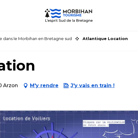
faire dans le Morbihan en Bretagne sud
Atlantique Location
ation
0 Arzon
M'y rendre
J'y vais en train !