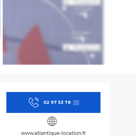
Ouverture et co
02 97 53 78
▒▒
www.atlantique-location.fr