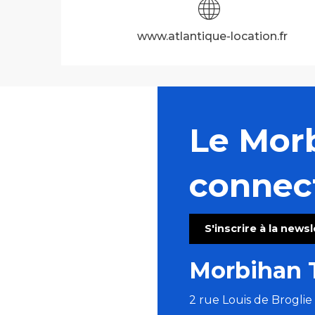
www.atlantique-location.fr
Le Mor
connec
S'inscrire à la news
Morbihan 
2 rue Louis de Brogli