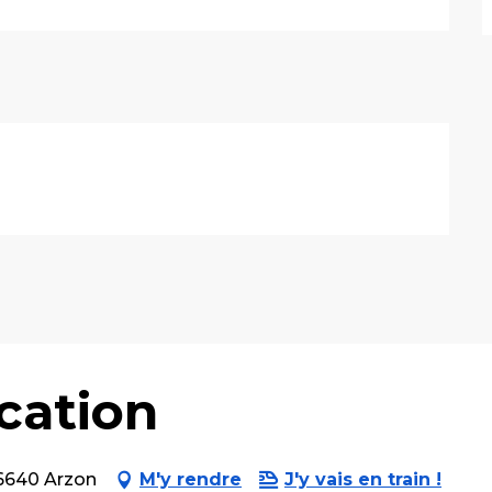
cation
56640 Arzon
M'y rendre
J'y vais en train !