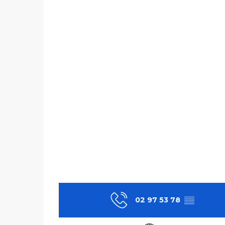
02 97 53 78
▒▒