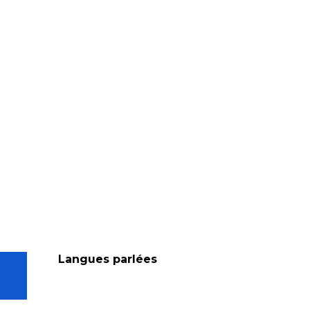
Langues parlées
Langues parlées