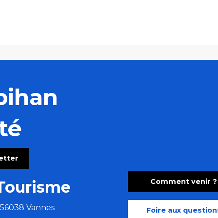
bihan
té
letter
Comment venir ?
Tourisme
e 56038 Vannes
Foire aux question