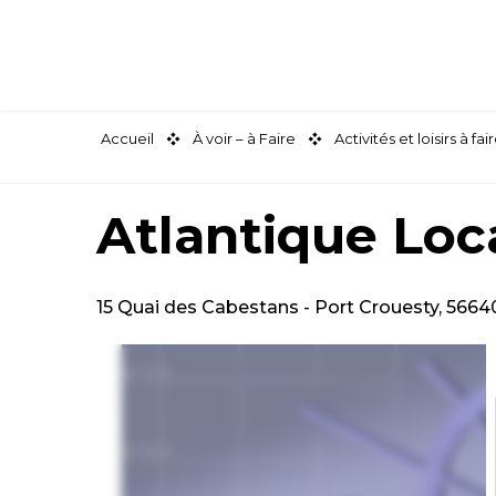
Aller
au
contenu
principal
Accueil
À voir – à Faire
Activités et loisirs à 
Atlantique Loc
15 Quai des Cabestans - Port Crouesty, 5664