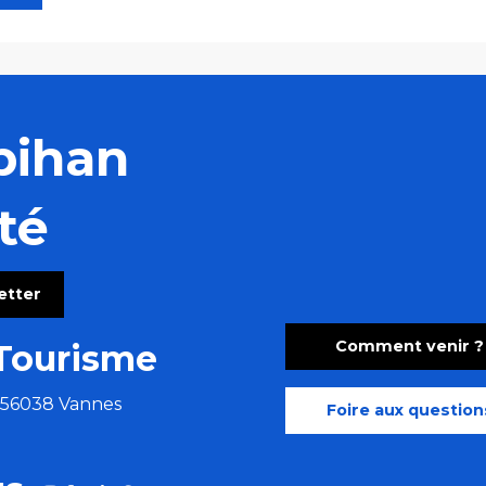
bihan
té
letter
Comment venir ?
Tourisme
e 56038 Vannes
Foire aux question