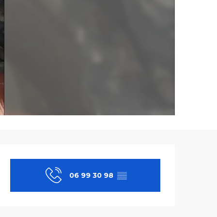
Ouverture et co
06 99 30 98
▒▒