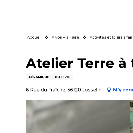
Aller
au
contenu
principal
Accueil
À voir – à Faire
Activités et loisirs à 
Atelier Terre à 
CÉRAMIQUE
POTERIE
6 Rue du Fraîche, 56120 Josselin
M'y ren