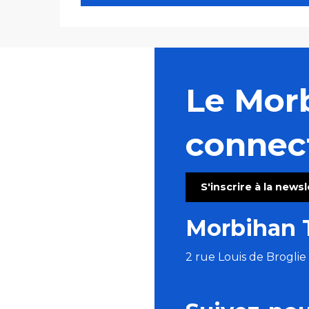
Le Mor
connec
S'inscrire à la news
Morbihan 
2 rue Louis de Brogli