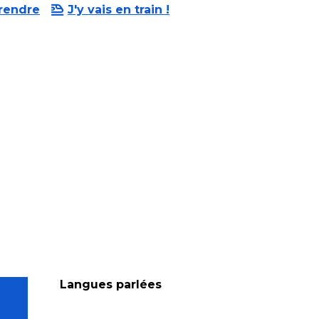
 rendre
J'y vais en train !
Langues parlées
Langues parlées