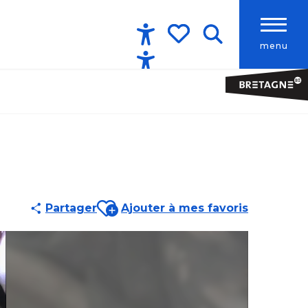
menu
Accessibilité
Recherche
Voir les favoris
Ajouter aux favoris
Partager
Ajouter à mes favoris