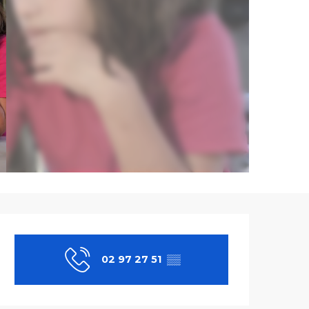
Ouverture et co
02 97 27 51
▒▒