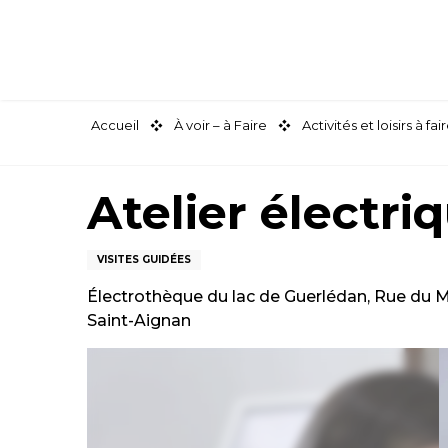
Aller
au
contenu
principal
Accueil
À voir – à Faire
Activités et loisirs à 
Atelier électri
VISITES GUIDÉES
Électrothèque du lac de Guerlédan, Rue du 
Saint-Aignan