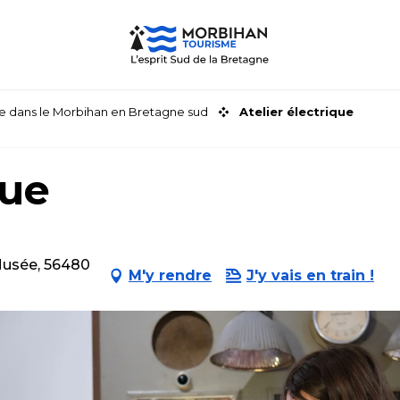
faire dans le Morbihan en Bretagne sud
Atelier électrique
que
Musée, 56480
M'y rendre
J'y vais en train !