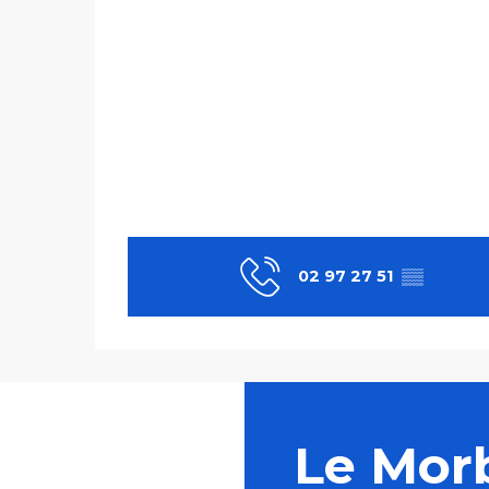
02 97 27 51
▒▒
Le Mor