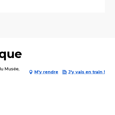
ique
du Musée,
M'y rendre
J'y vais en train !