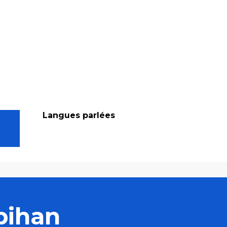
Langues parlées
Langues parlées
bihan