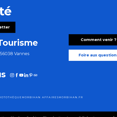
té
letter
Comment venir ?
Tourisme
e 56038 Vannes
Foire aux question
us
HOTOTHÈQUE
MORBIHAN AFFAIRES
MORBIHAN.FR