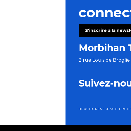
connec
S'inscrire à la news
Morbihan 
2 rue Louis de Brogli
Suivez-no
BROCHURES
ESPACE PRO
P