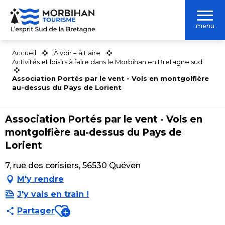
Aller
au
menu
contenu
principal
Accueil
À voir – à Faire
Activités et loisirs à faire dans le Morbihan en Bretagne sud
Association Portés par le vent - Vols en montgolfière
au-dessus du Pays de Lorient
Association Portés par le vent - Vols en
montgolfière au-dessus du Pays de
Lorient
7, rue des cerisiers, 56530 Quéven
M'y rendre
J'y vais en train !
Ajouter aux favoris
Partager