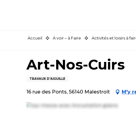
Aller
au
contenu
principal
Accueil
À voir – à Faire
Activités et loisirs à 
Art-Nos-Cuirs
TRAVAUX D'AIGUILLE
16 rue des Ponts, 56140 Malestroit
M'y r