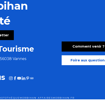
bihan
té
letter
Comment venir ?
Tourisme
e 56038 Vannes
Foire aux question
us
HOTOTHÈQUE
MORBIHAN AFFAIRES
MORBIHAN.FR