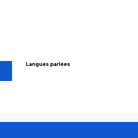
Langues parlées
Langues parlées