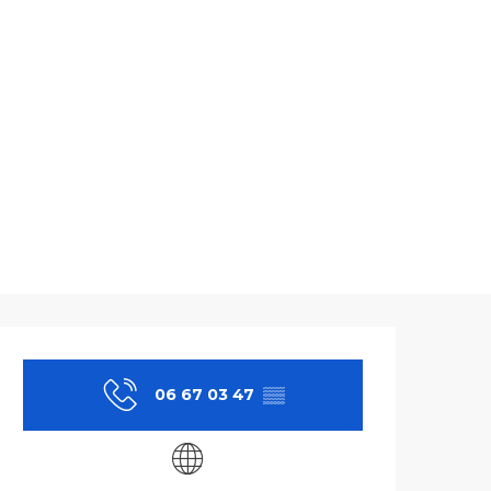
Ouverture et co
06 67 03 47
▒▒