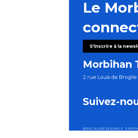
Le Mor
connec
S'inscrire à la news
Morbihan 
2 rue Louis de Brogli
Suivez-no
BROCHURES
ESPACE PRO
P