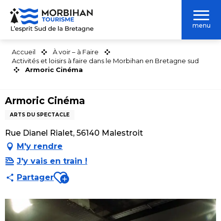
Aller
au
menu
contenu
principal
Accueil
À voir – à Faire
Activités et loisirs à faire dans le Morbihan en Bretagne sud
Armoric Cinéma
Armoric Cinéma
ARTS DU SPECTACLE
Rue Dianel Rialet, 56140 Malestroit
M'y rendre
J'y vais en train !
Ajouter aux favoris
Partager