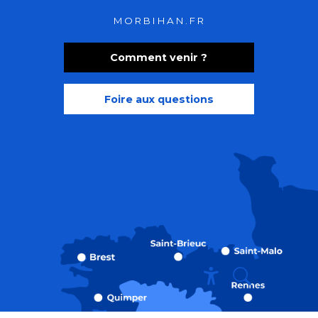
MORBIHAN.FR
Comment venir ?
Foire aux questions
Recherche
Accessibili