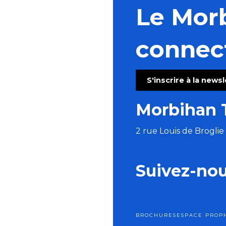
Le Mor
connec
S'inscrire à la news
Morbihan 
2 rue Louis de Brogli
Suivez-no
BROCHURES
ESPACE PRO
P