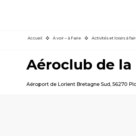
Aller
au
contenu
principal
Accueil
À voir – à Faire
Activités et loisirs à 
Aéroclub de la
Aéroport de Lorient Bretagne Sud, 56270 P