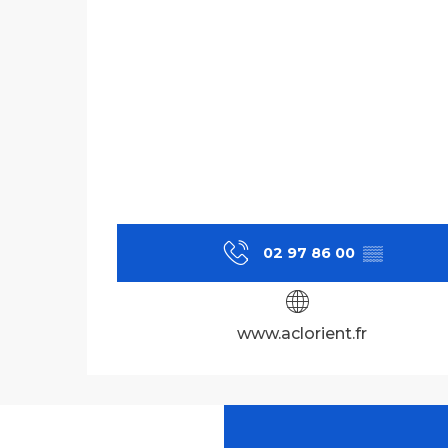
02 97 86 00
▒▒
www.aclorient.fr