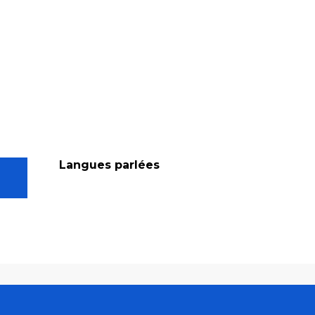
Langues parlées
Langues parlées