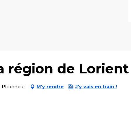
a région de Lorient
0 Ploemeur
M'y rendre
J'y vais en train !