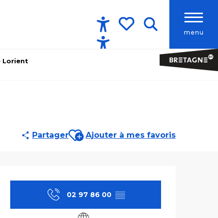
menu
Accessibilité
Recherche
Voir les favoris
 Lorient
Ajouter aux favoris
Partager
Ajouter à mes favoris
Ouverture et co
02 97 86 00
▒▒