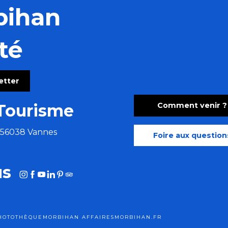
bihan
té
letter
Comment venir ?
Tourisme
e 56038 Vannes
Foire aux question
us
HOTOTHÈQUE
MORBIHAN AFFAIRES
MORBIHAN.FR