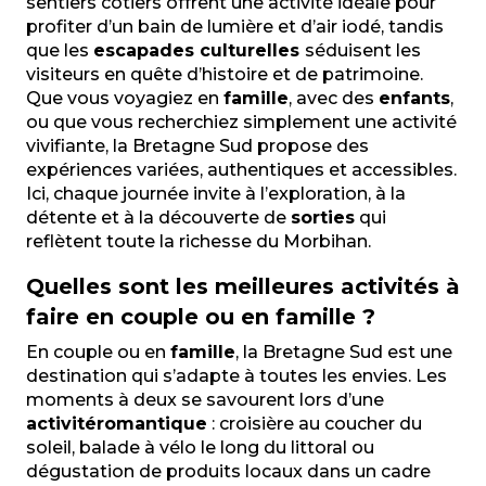
sentiers côtiers offrent une activité idéale pour
Ty School, école de surf et stand up paddle de Belle i
profiter d’un bain de lumière et d’air iodé, tandis
que les
escapades culturelles
séduisent les
visiteurs en quête d’histoire et de patrimoine.
Que vous voyagiez en
famille
, avec des
enfants
,
ou que vous recherchiez simplement une activité
vivifiante, la Bretagne Sud propose des
expériences variées, authentiques et accessibles.
Ici, chaque journée invite à l’exploration, à la
détente et à la découverte de
sorties
qui
reflètent toute la richesse du Morbihan.
Quelles sont les meilleures activités à
faire en couple ou en famille ?
En couple ou en
famille
, la Bretagne Sud est une
destination qui s’adapte à toutes les envies. Les
moments à deux se savourent lors d’une
activité
romantique
: croisière au coucher du
soleil, balade à vélo le long du littoral ou
dégustation de produits locaux dans un cadre