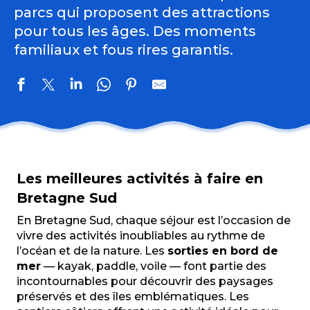
parcs qui proposent des attractions
pour tous les âges. Des moments
familiaux et fous rires garantis.
Karaté Do
Eglise Notre-Dame de Bonne Nouvelle
Les meilleures activités à faire en
Moulin de Bilion
Mégalithe du Jardin aux Moines
Bretagne Sud
Pêche parcours Etang de Tréauray
En Bretagne Sud, chaque séjour est l’occasion de
Chapelle Saint-Barthélémy du Gorays (fin XIVè début 
vivre des activités inoubliables au rythme de
Club de plage Les Marsouins
l’océan et de la nature. Les
sorties en bord de
Plage de Kerouriec
mer
— kayak, paddle, voile — font partie des
Zef Attitud' Ecole de Char à Voile
incontournables pour découvrir des paysages
Dolmen de Roch en Aud
préservés et des îles emblématiques. Les
Chapelle Saint-Zénon