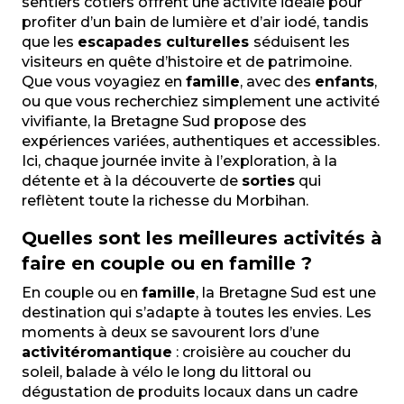
sentiers côtiers offrent une activité idéale pour
Marchand Corine - Yoga
profiter d’un bain de lumière et d’air iodé, tandis
que les
escapades culturelles
séduisent les
visiteurs en quête d’histoire et de patrimoine.
Que vous voyagiez en
famille
, avec des
enfants
,
ou que vous recherchiez simplement une activité
vivifiante, la Bretagne Sud propose des
expériences variées, authentiques et accessibles.
Ici, chaque journée invite à l’exploration, à la
détente et à la découverte de
sorties
qui
reflètent toute la richesse du Morbihan.
Quelles sont les meilleures activités à
faire en couple ou en famille ?
En couple ou en
famille
, la Bretagne Sud est une
destination qui s’adapte à toutes les envies. Les
moments à deux se savourent lors d’une
activité
romantique
: croisière au coucher du
soleil, balade à vélo le long du littoral ou
dégustation de produits locaux dans un cadre