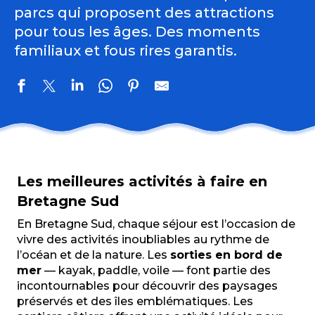
parcs qui proposent des attractions
pour tous les âges. Des moments
familiaux et fous rires garantis.
Atelier Thuillier et Soeurs
N'Bike Rental
Les meilleures activités à faire en
Trampo'Lenn
Les mégalithes du bois du Brétin
Bretagne Sud
La Cour d'Orgères
En Bretagne Sud, chaque séjour est l’occasion de
Boutique Ananda céramique
vivre des activités inoubliables au rythme de
Menhir de Kermaillard
l’océan et de la nature. Les
sorties en bord de
L'Echoppe-Expo de Stig et Ysaure
mer
— kayak, paddle, voile — font partie des
Locmaria Cycles
incontournables pour découvrir des paysages
Base de loisirs du Lac du Bel Air
préservés et des îles emblématiques. Les
Bibliothèque de Kerfourn