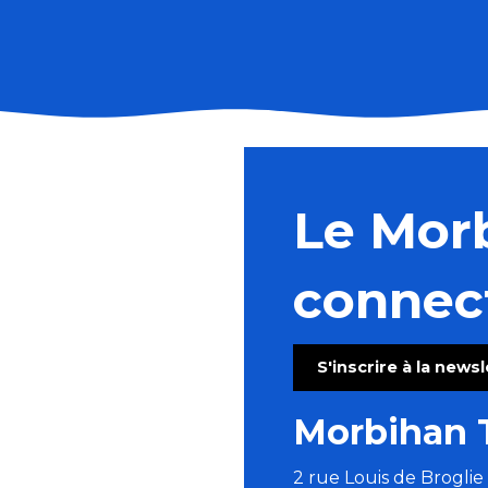
Résidence de Vacances des Mines
Village Vacances ULVF Ty An Diaoul
Village Vacances Azureva Golfe du Morbihan
Le Mor
Union Touristique des Amis de la Nature
Accueil Saint Joseph
L’École de la Nature
connec
Centre de Vacances UCPA
Relais International de la Jeunesse CLAJ
Gîte communal de Bangor
S'inscrire à la news
Agora - Résidence Les Grands Larges
Centre des Oeuvres Universitaires du Loiret le Mares
Morbihan 
Domaine des Grands Sables
2 rue Louis de Brogli