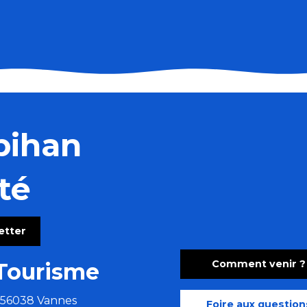
bihan
té
letter
clé
Comment venir ?
Tourisme
e 56038 Vannes
Foire aux question