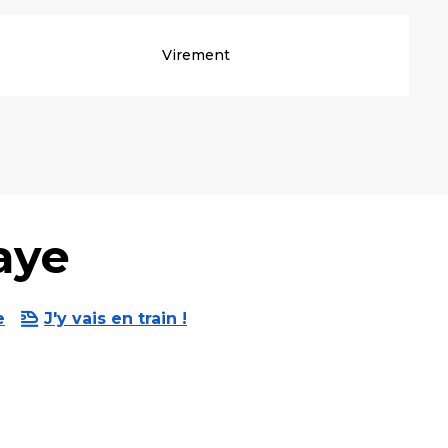
Virement
aye
e
J'y vais en train !