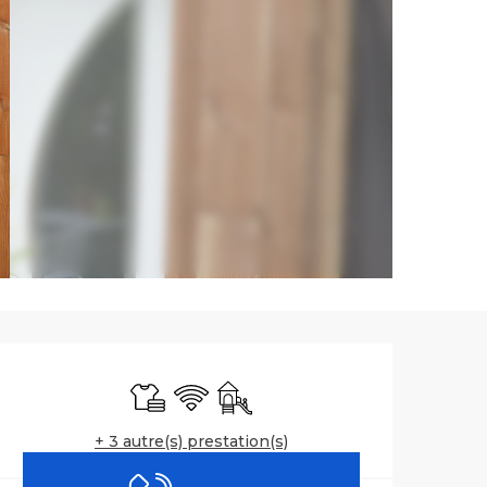
Ouverture et co
Draps et linge
WiFi
Jeux pour enfants / Espace jeu
+ 3 autre(s) prestation(s)