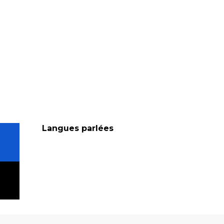
Langues parlées
Langues parlées