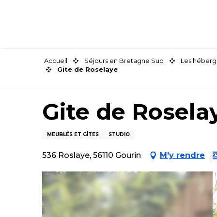
Aller
au
contenu
principal
Accueil
Séjours en Bretagne Sud
Les héberg
Gite de Roselaye
Gite de Rosela
MEUBLÉS ET GÎTES
STUDIO
536 Roslaye, 56110 Gourin
M'y rendre