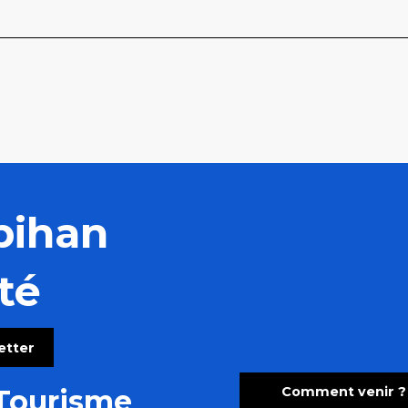
bihan
té
letter
Comment venir ?
Tourisme