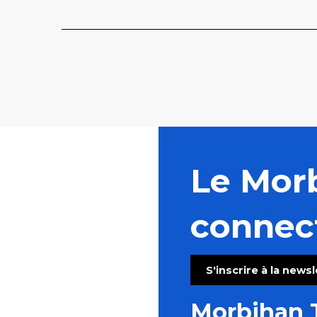
Le Mor
connec
S'inscrire à la news
Morbihan 