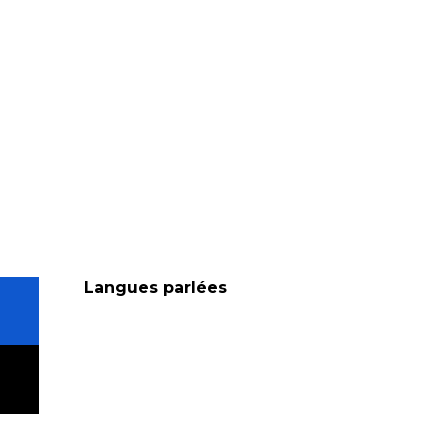
Langues parlées
Langues parlées