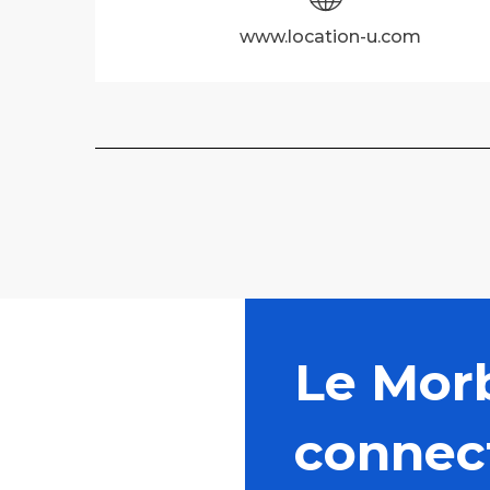
www.location-u.com
Le Mor
connec