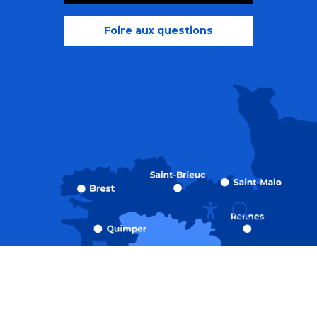
Foire aux questions
Recherche
Accessibili