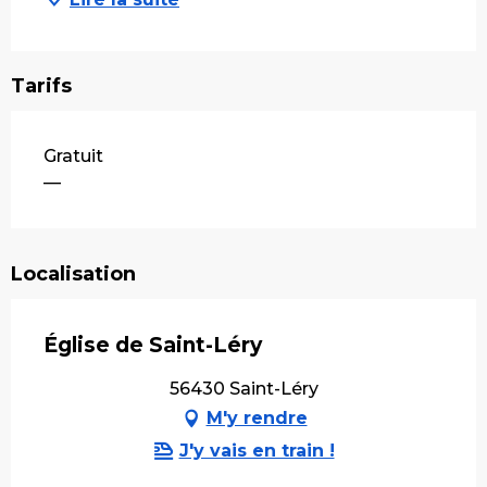
Tarifs
Tarifs 2026
Gratuit
—
Localisation
Église de Saint-Léry
56430 Saint-Léry
M'y rendre
J'y vais en train !