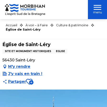
Aller
au
menu
contenu
principal
Accueil
À voir – à Faire
Culture & patrimoine
Église de Saint-Léry
Église de Saint-Léry
SITE ET MONUMENT HISTORIQUES
EGLISE
56430 Saint-Léry
M'y rendre
J'y vais en train !
Ajouter aux favoris
Partager