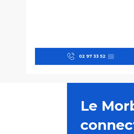
02 97 33 52
▒▒
Le Mor
connec