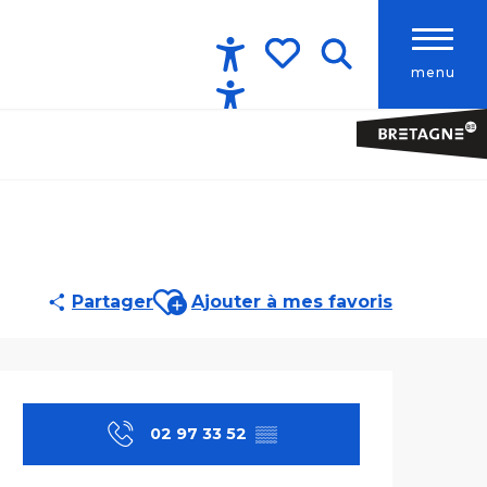
menu
Accessibilité
Recherche
Voir les favoris
Ajouter aux favoris
Partager
Ajouter à mes favoris
Ouverture et co
02 97 33 52
▒▒