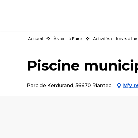
Aller
au
contenu
principal
Accueil
À voir – à Faire
Activités et loisirs à 
Piscine munici
Parc de Kerdurand, 56670 Riantec
M'y r