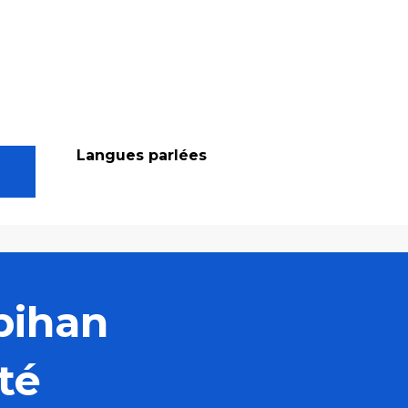
Langues parlées
Langues parlées
bihan
té