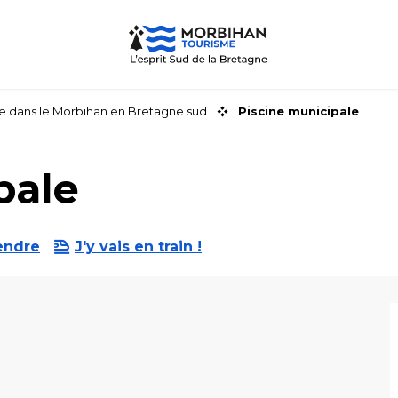
faire dans le Morbihan en Bretagne sud
Piscine municipale
pale
endre
J'y vais en train !