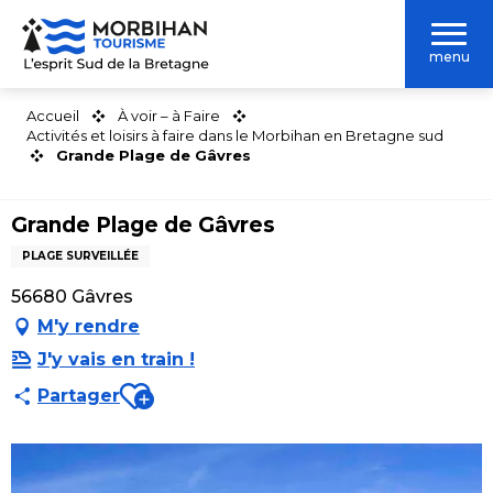
Aller
au
menu
contenu
principal
Accueil
À voir – à Faire
Activités et loisirs à faire dans le Morbihan en Bretagne sud
Grande Plage de Gâvres
Grande Plage de Gâvres
PLAGE SURVEILLÉE
56680 Gâvres
M'y rendre
J'y vais en train !
Ajouter aux favoris
Partager