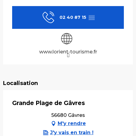
Ouverture et coordonnées
02 40 87 15
▒▒
www.lorient-tourisme.fr
Localisation
Grande Plage de Gâvres
56680 Gâvres
M'y rendre
J'y vais en train !