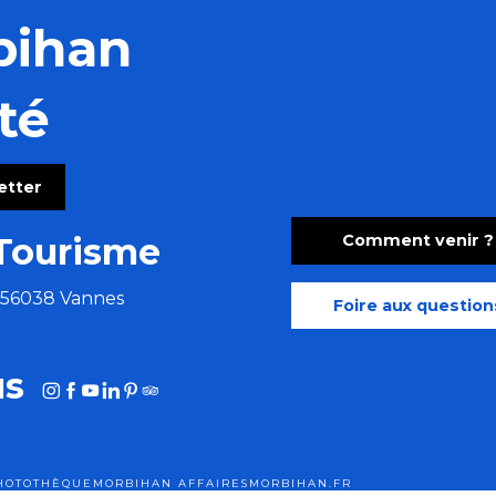
bihan
té
letter
Comment venir ?
Tourisme
e 56038 Vannes
Foire aux question
us
HOTOTHÈQUE
MORBIHAN AFFAIRES
MORBIHAN.FR