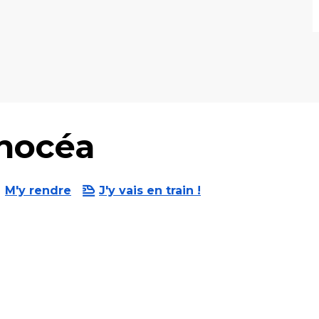
nocéa
M'y rendre
J'y vais en train !