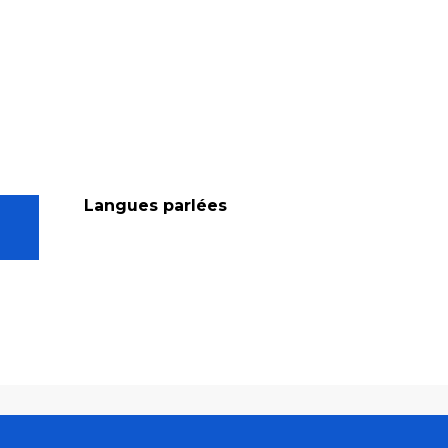
Langues parlées
Langues parlées