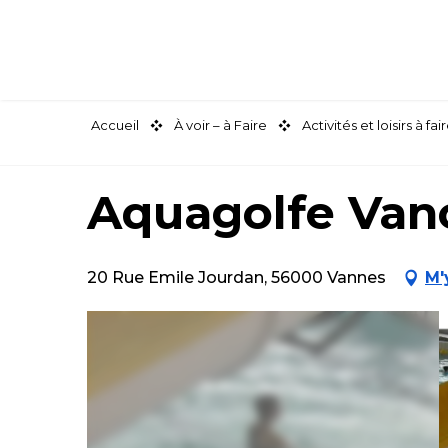
Aller
au
contenu
principal
Accueil
À voir – à Faire
Activités et loisirs à 
Aquagolfe Van
20 Rue Emile Jourdan, 56000 Vannes
M'