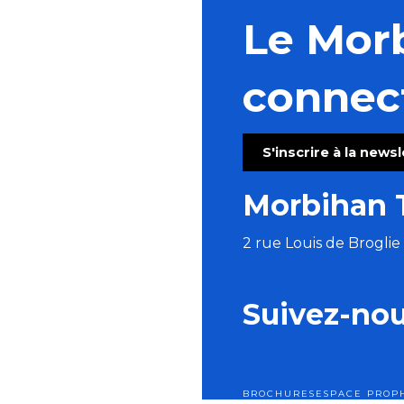
Le Mor
connec
S'inscrire à la news
Morbihan 
2 rue Louis de Brogli
Suivez-no
BROCHURES
ESPACE PRO
P