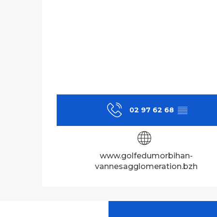
02 97 62 68
▒▒
www.golfedumorbihan-
vannesagglomeration.bzh