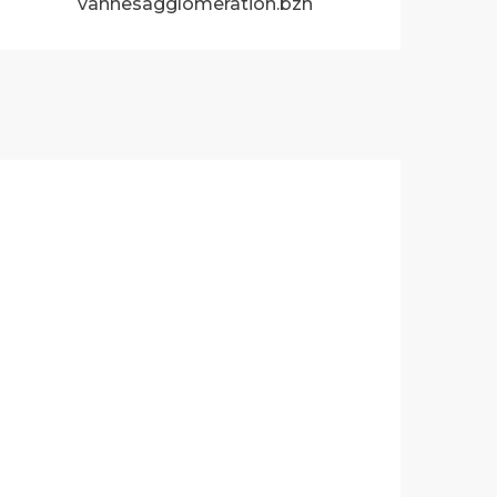
vannesagglomeration.bzh