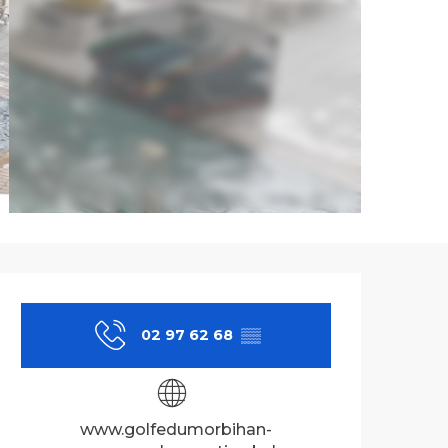
Ouverture et co
02 97 62 68
▒▒
www.golfedumorbihan-