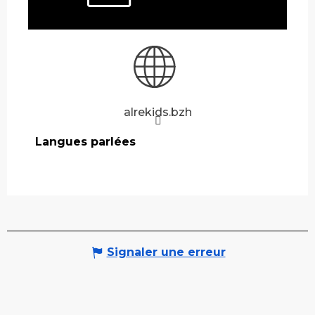
alrekids.bzh
Langues parlées
Langues parlées
Signaler une erreur