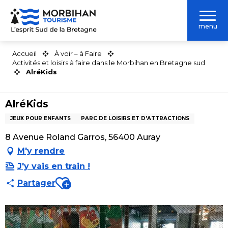
Aller
au
menu
contenu
principal
Accueil
À voir – à Faire
Activités et loisirs à faire dans le Morbihan en Bretagne sud
AlréKids
AlréKids
JEUX POUR ENFANTS
PARC DE LOISIRS ET D'ATTRACTIONS
8 Avenue Roland Garros, 56400 Auray
M'y rendre
J'y vais en train !
Ajouter aux favoris
Partager