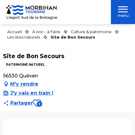
Aller
au
menu
contenu
principal
Accueil
À voir – à Faire
Culture & patrimoine
Les sites naturels
Site de Bon Secours
Site de Bon Secours
PATRIMOINE NATUREL
56530 Quéven
M'y rendre
J'y vais en train !
Ajouter aux favoris
Partager
Ouverture et coordonnées