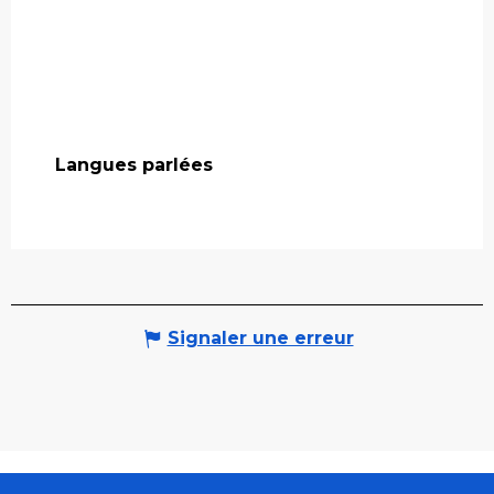
Langues parlées
Langues parlées
Signaler une erreur